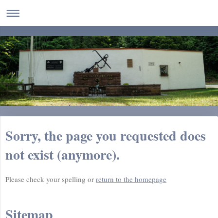
Sorry, the page you requested does
not exist (anymore).
Please check your spelling or
return to the homepage
Sitemap