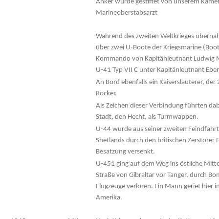
Anker wurde gestiftet von unserem Kame
Marineoberstabsarzt
Während des zweiten Weltkrieges übernah
über zwei U-Boote der Kriegsmarine (Boot
Kommando von Kapitänleutnant Ludwig Ma
U-41 Typ VII C unter Kapitänleutnant Eb
An Bord ebenfalls ein Kaiserslauterer, der 
Rocker.
Als Zeichen dieser Verbindung führten da
Stadt, den Hecht, als Turmwappen.
U-44 wurde aus seiner zweiten Feindfahr
Shetlands durch den britischen Zerstörer F
Besatzung versenkt.
U-451 ging auf dem Weg ins östliche Mit
Straße von Gibraltar vor Tanger, durch Bo
Flugzeuge verloren. Ein Mann geriet hier 
Amerika.