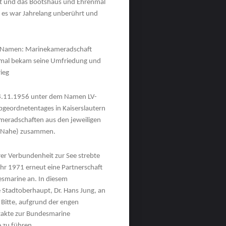
rt und das Bootshaus und Ehrenmal
 es war Jahrelang unberührt und
m Namen: Marinekameradschaft
enmal bekam seine Umfriedung und
rieg
8.11.1956 unter dem Namen LV-
geordnetentages in Kaiserslautern
ameradschaften aus den jeweiligen
er Nahe) zusammen.
rer Verbundenheit zur See strebte
ahr 1971 erneut eine Partnerschaft
smarine an. In diesem
Stadtoberhaupt, Dr. Hans Jung, an
 Bitte, aufgrund der engen
takte zur Bundesmarine
 zu führen.