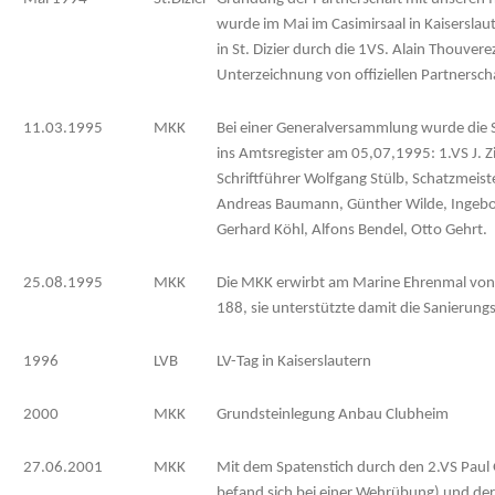
wurde im Mai im Casimirsaal in Kaisersla
in St. Dizier durch die 1VS. Alain Thouvere
Unterzeichnung von offiziellen Partnersch
11.03.1995
MKK
Bei einer Generalversammlung wurde die 
ins Amtsregister am 05,07,1995: 1.VS J. Zie
Schriftführer Wolfgang Stülb, Schatzmeister
Andreas Baumann, Günther Wilde, Ingebor
Gerhard Köhl, Alfons Bendel, Otto Gehrt.
25.08.1995
MKK
Die MKK erwirbt am Marine Ehrenmal von 
188, sie unterstützte damit die Sanierung
1996
LVB
LV-Tag in Kaiserslautern
2000
MKK
Grundsteinlegung Anbau Clubheim
27.06.2001
MKK
Mit dem Spatenstich durch den 2.VS Paul G
befand sich bei einer Wehrübung) und der