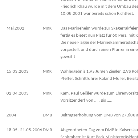
Friedrich Rhau wurde mit dem Umbau de
10,08,2001 war bereits schon Richtfest.
Mai 2002
MKK
Das Marineheim wurde zur Skagerrakfeier
fertig es bietet nun Platz für 60 Pers. mit
Die neue Flagge der Marinekammeradschaft 
vorgestellt und durch einen Pfarrer in e
geweiht
15.03.2003
MKK
Wahlergebnis 1.VS Jürgen Ziegler, 2.VS Ro
Pfeffer, Schriftführer Roland Müller, Beisit
02.04.2003
MKK
Kam. Paul Geißler wurde zum Ehrenvorsitz
Vorsitzender) von ….. Bis …..
2004
DMB
Beitragserhöhung vom DMB von 27,60€ au
18.05.-21.05.2006
DMB
Abgeordneten-Tag vom DMB in Kaiserslau
Schirmherr ist Kurt Beck Ministerpräsiden