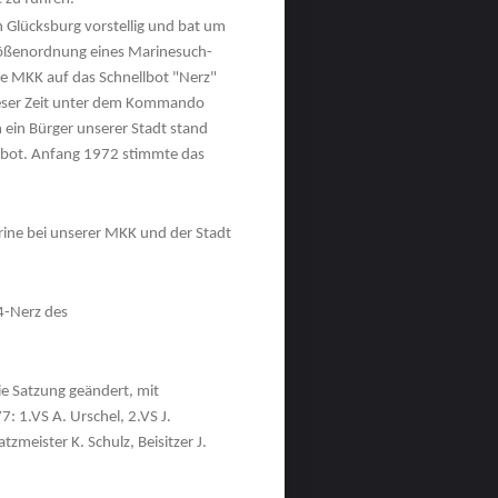
Glücksburg vorstellig und bat um
rößenordnung eines Marinesuch-
die MKK auf das Schnellbot "Nerz"
ieser Zeit unter dem Kommando
ein Bürger unserer Stadt stand
nbot. Anfang 1972 stimmte das
arine bei unserer MKK und der Stadt
4-Nerz des
e Satzung geändert, mit
: 1.VS A. Urschel, 2.VS J.
zmeister K. Schulz, Beisitzer J.