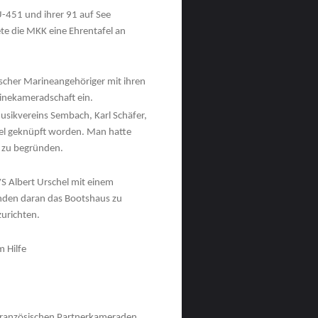
-451 und ihrer 91 auf See
te die MKK eine Ehrentafel an
ischer Marineangehöriger mit ihren
rinekameradschaft ein.
sikvereins Sembach, Karl Schäfer,
el geknüpft worden. Man hatte
t zu begründen.
VS Albert Urschel mit einem
nden daran das Bootshaus zu
urichten.
m Hilfe
französischen Partnerkameraden