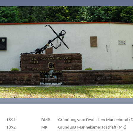
1891
DMB
Gründung vom Deutschen Marinebund (
1892
MK
Gründung Marinekameradschaft (MK)