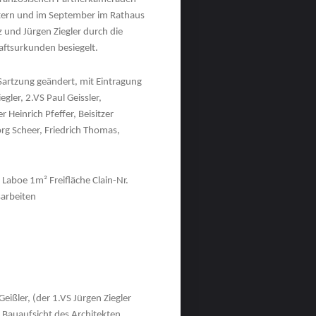
utern und im September im Rathaus
z und Jürgen Ziegler durch die
aftsurkunden besiegelt.
Sartzung geändert, mit Eintragung
gler, 2.VS Paul Geissler,
 Heinrich Pfeffer, Beisitzer
g Scheer, Friedrich Thomas,
Laboe 1m² Freifläche Clain-Nr.
sarbeiten
eißler, (der 1.VS Jürgen Ziegler
 Bauaufsicht des Architekten