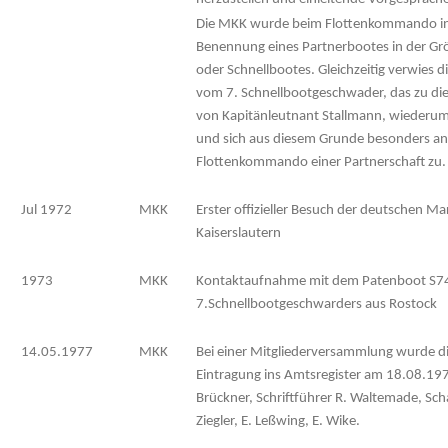
Die MKK wurde beim Flottenkommando in 
Benennung eines Partnerbootes in der G
oder Schnellbootes. Gleichzeitig verwies 
vom 7. Schnellbootgeschwader, das zu d
von Kapitänleutnant Stallmann, wiederum 
und sich aus diesem Grunde besonders a
Flottenkommando einer Partnerschaft zu.
Jul 1972
MKK
Erster offizieller Besuch der deutschen M
Kaiserslautern
1973
MKK
Kontaktaufnahme mit dem Patenboot S7
7.Schnellbootgeschwarders aus Rostock
14.05.1977
MKK
Bei einer Mitgliederversammlung wurde di
Eintragung ins Amtsregister am 18.08.1977
Brückner, Schriftführer R. Waltemade, Schat
Ziegler, E. Leßwing, E. Wike.