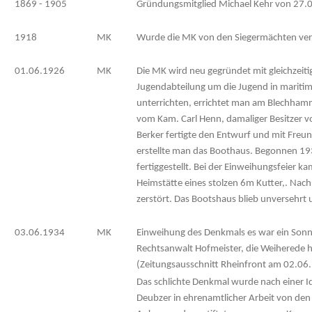
1869 - 1905
Gründungsmitglied Michael Kehr von 27.
1918
MK
Wurde die MK von den Siegermächten ve
01.06.1926
MK
Die MK wird neu gegründet mit gleichzeit
Jugendabteilung um die Jugend in marit
unterrichten, errichtet man am Blechham
vom Kam. Carl Henn, damaliger Besitzer
Berker fertigte den Entwurf und mit Freu
erstellte man das Boothaus. Begonnen 1
fertiggestellt. Bei der Einweihungsfeier ka
Heimstätte eines stolzen 6m Kutter,. Nac
zerstört. Das Bootshaus blieb unversehrt
03.06.1934
MK
Einweihung des Denkmals es war ein Sonnt
Rechtsanwalt Hofmeister, die Weiherede h
(Zeitungsausschnitt Rheinfront am 02.06
Das schlichte Denkmal wurde nach einer Id
Deubzer in ehrenamtlicher Arbeit von de