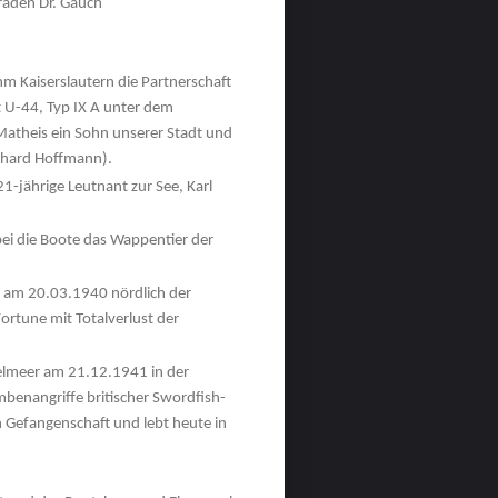
raden Dr. Gauch
m Kaiserslautern die Partnerschaft
 U-44, Typ IX A unter dem
theis ein Sohn unserer Stadt und
erhard Hoffmann).
21-jährige Leutnant zur See, Karl
bei die Boote das Wappentier der
t am 20.03.1940 nördlich der
ortune mit Totalverlust der
telmeer am 21.12.1941 in der
mbenangriffe britischer Swordfish-
in Gefangenschaft und lebt heute in