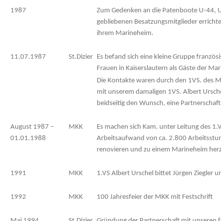
1987
Zum Gedenken an die Patenboote U-44, U
gebliebenen Besatzungsmitglieder errichte
ihrem Marineheim.
11.07.1987
St.Dizier
Es befand sich eine kleine Gruppe französ
Frauen in Kaiserslautern als Gäste der Ma
Die Kontakte waren durch den 1VS. des Mu
mit unserem damaligen 1VS. Albert Ursch
beidseitig den Wunsch, eine Partnerschaf
August 1987 –
MKK
Es machen sich Kam. unter Leitung des 1.
01.01.1988
Arbeitsaufwand von ca. 2.800 Arbeitsstu
renovieren und zu einem Marineheim herz
1991
MKK
1.VS Albert Urschel bittet Jürgen Ziegler u
1992
MKK
100 Jahresfeier der MKK mit Festschrift
Mai 1994
St.Dizier
Gründung der Partnerschaft mit unseren 