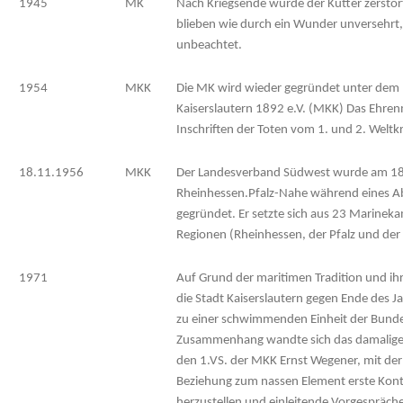
1945
MK
Nach Kriegsende wurde der Kutter zerstö
blieben wie durch ein Wunder unversehrt,
unbeachtet.
1954
MKK
Die MK wird wieder gegründet unter de
Kaiserslautern 1892 e.V. (MKK) Das Ehr
Inschriften der Toten vom 1. und 2. Weltk
18.11.1956
MKK
Der Landesverband Südwest wurde am 1
Rheinhessen.Pfalz-Nahe während eines Ab
gegründet. Er setzte sich aus 23 Marinek
Regionen (Rheinhessen, der Pfalz und d
1971
Auf Grund der maritimen Tradition und ih
die Stadt Kaiserslautern gegen Ende des J
zu einer schwimmenden Einheit der Bunde
Zusammenhang wandte sich das damalige 
den 1.VS. der MKK Ernst Wegener, mit der
Beziehung zum nassen Element erste Kon
herzustellen und einleitende Vorgespräche