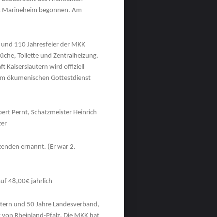
s Marineheim begonnen. Am
 und 110 Jahresfeier der MKK
 Küche, Toilette und Zentralheizung.
Kaiserslautern wird offiziell
inem ökumenischen Gottestdienst
bert Pernt, Schatzmeister Heinrich
zer
enden ernannt. (Er war 2.
f 48,00€ jährlich
tern und 50 Jahre Landesverband,
t von Rheinland-Pfalz. Die MKK hat