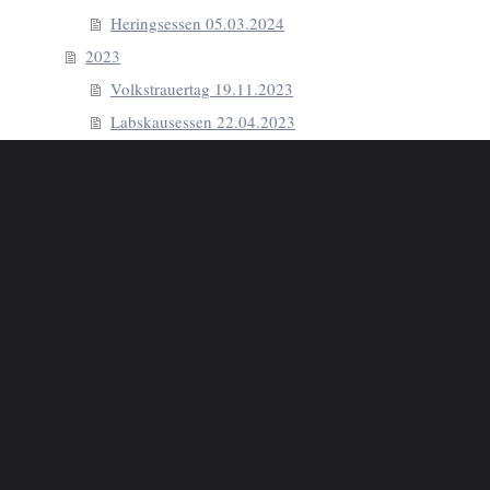
Heringsessen 05.03.2024
2023
Volkstrauertag 19.11.2023
Labskausessen 22.04.2023
Skagerrak 2023
2022
Skagerrak 2022
2020
Skagerrak 2020
2019
25-jähriges Partnerschaftsjubiläum Saint Dizier
Frankreich 2019
NEUE BILDER 30.08.2019
Gedenkfeier 2019
Heringsessen 2019