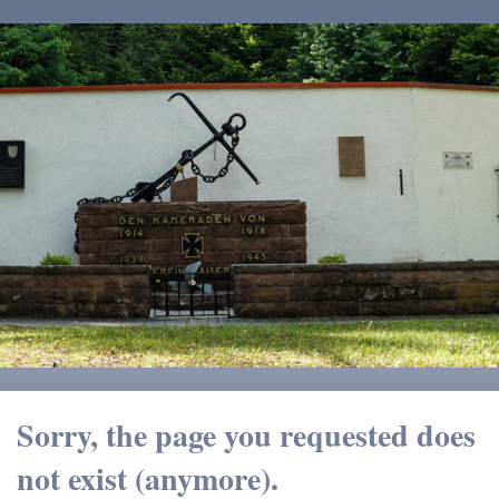
Sorry, the page you requested does
not exist (anymore).